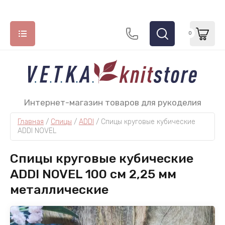
0
НАЗАД
НАЗАД
НАЗАД
Интернет-магазин товаров для рукоделия
Главная
 / 
Спицы
 / 
ADDI
 / 
Спицы круговые кубические 
СПИЦЫ
МОТОЧНАЯ ПРЯЖА
КРЮЧКИ
ADDI NOVEL
ADDI
Lana Grossa
СhiaoGoo
Спицы круговые кубические
ChiaoGoo
Lang Yarns
Tulip
ADDI NOVEL 100 см 2,25 мм
металлические
Hiya Hiya
Katia
Permin