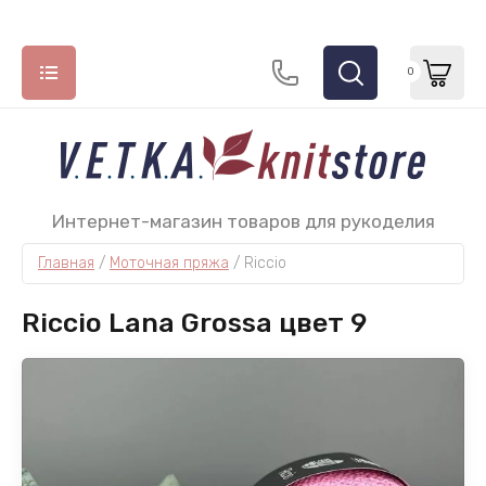
0
НАЗАД
НАЗАД
НАЗАД
Интернет-магазин товаров для рукоделия
Главная
 / 
Моточная пряжа
 / 
Riccio
СПИЦЫ
МОТОЧНАЯ ПРЯЖА
КРЮЧКИ
ADDI
Lana Grossa
СhiaoGoo
Riccio Lana Grossa цвет 9
ChiaoGoo
Lang Yarns
Tulip
Hiya Hiya
Katia
Permin