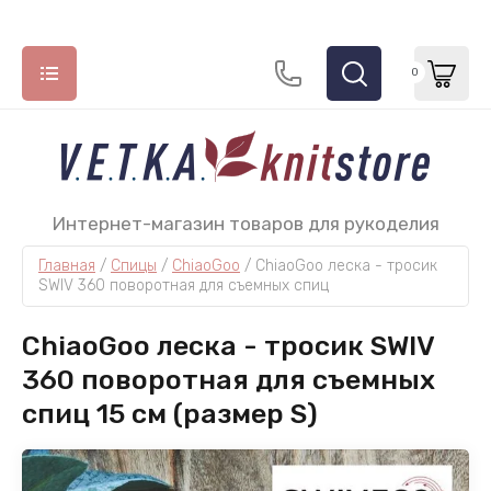
0
НАЗАД
НАЗАД
НАЗАД
Интернет-магазин товаров для рукоделия
Главная
 / 
Спицы
 / 
ChiaoGoo
 / 
ChiaoGoo леска - тросик 
СПИЦЫ
МОТОЧНАЯ ПРЯЖА
КРЮЧКИ
SWIV 360 поворотная для съемных спиц
ADDI
Lana Grossa
СhiaoGoo
ChiaoGoo леска - тросик SWIV
ChiaoGoo
Lang Yarns
Tulip
360 поворотная для съемных
спиц 15 см (размер S)
Hiya Hiya
Katia
Permin