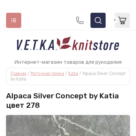
0
НАЗАД
НАЗАД
НАЗАД
Интернет-магазин товаров для рукоделия
Главная
 / 
Моточная пряжа
 / 
Katia
 / 
Alpaca Silver Concept 
СПИЦЫ
МОТОЧНАЯ ПРЯЖА
КРЮЧКИ
by Katia
ADDI
Lana Grossa
СhiaoGoo
Alpaca Silver Concept by Katia
ChiaoGoo
Lang Yarns
Tulip
цвет 278
Hiya Hiya
Katia
Permin