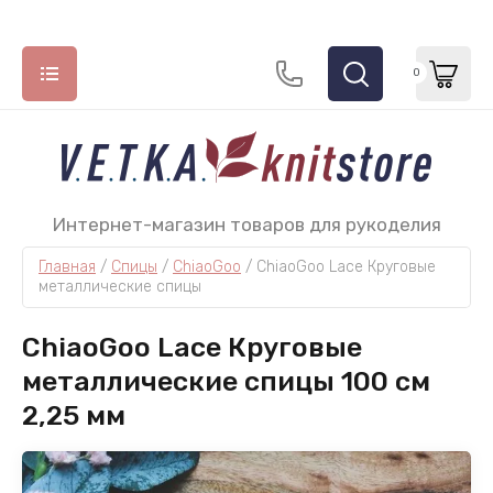
0
НАЗАД
НАЗАД
НАЗАД
Интернет-магазин товаров для рукоделия
Главная
 / 
Спицы
 / 
ChiaoGoo
 / 
ChiaoGoo Lace Круговые 
СПИЦЫ
МОТОЧНАЯ ПРЯЖА
КРЮЧКИ
металлические спицы
ADDI
Lana Grossa
СhiaoGoo
ChiaoGoo Lace Круговые
ChiaoGoo
Lang Yarns
Tulip
металлические спицы 100 см
2,25 мм
Hiya Hiya
Katia
Permin